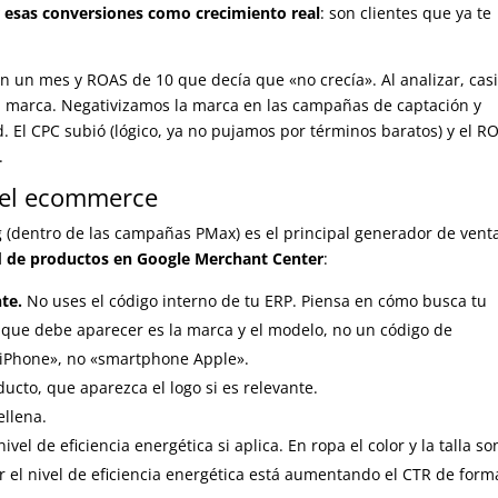
 esas conversiones como crecimiento real
: son clientes que ya te
en un mes y ROAS de 10 que decía que «no crecía». Al analizar, cas
ia marca. Negativizamos la marca en las campañas de captación y
 El CPC subió (lógico, ya no pujamos por términos baratos) y el R
.
del ecommerce
(dentro de las campañas PMax) es el principal generador de vent
d de productos en Google Merchant Center
:
te.
No uses el código interno de tu ERP. Piensa en cómo busca tu
ro que debe aparecer es la marca y el modelo, no un código de
 «iPhone», no «smartphone Apple».
ducto, que aparezca el logo si es relevante.
llena.
, nivel de eficiencia energética si aplica. En ropa el color y la talla so
 el nivel de eficiencia energética está aumentando el CTR de form