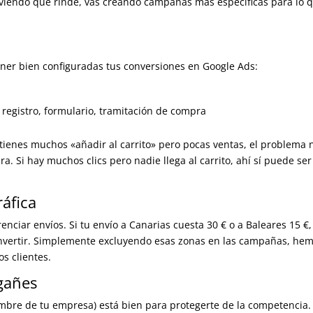
viendo qué rinde, vas creando campañas más específicas para lo 
ner bien configuradas tus conversiones en Google Ads:
a
o, registro, formulario, tramitación de compra
 tienes muchos «añadir al carrito» pero pocas ventas, el problema 
. Si hay muchos clics pero nadie llega al carrito, ahí sí puede ser
áfica
nciar envíos. Si tu envío a Canarias cuesta 30 € o a Baleares 15 €,
convertir. Simplemente excluyendo esas zonas en las campañas, he
os clientes.
gañes
bre de tu empresa) está bien para protegerte de la competencia.