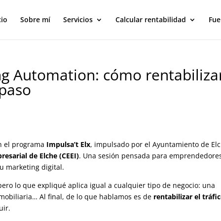
cio
Sobre mí
Servicios
Calcular rentabilidad
Fue
g Automation: cómo rentabiliza
 paso
en el programa
Impulsa’t Elx
, impulsado por el Ayuntamiento de Elc
resarial de Elche (CEEI)
. Una sesión pensada para emprendedores
 marketing digital.
pero lo que expliqué aplica igual a cualquier tipo de negocio: una
obiliaria… Al final, de lo que hablamos es de
rentabilizar el tráfi
uir.