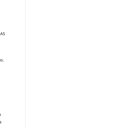
i
OAS
as.
n
a