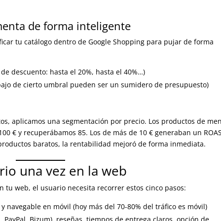
menta de forma inteligente
ificar tu catálogo dentro de Google Shopping para pujar de forma
l de descuento: hasta el 20%, hasta el 40%…)
bajo de cierto umbral pueden ser un sumidero de presupuesto)
tos, aplicamos una segmentación por precio. Los productos de me
s 100 € y recuperábamos 85. Los de más de 10 € generaban un ROA
productos baratos, la rentabilidad mejoró de forma inmediata.
rio una vez en la web
en tu web, el usuario necesita recorrer estos cinco pasos:
 y navegable en móvil (hoy más del 70-80% del tráfico es móvil)
a, PayPal, Bizum), reseñas, tiempos de entrega claros, opción de