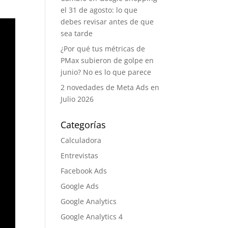
el 31 de agosto: lo que
debes revisar antes de que
sea tarde
¿Por qué tus métricas de
PMax subieron de golpe en
junio? No es lo que parece
2 novedades de Meta Ads en
Julio 2026
Categorías
Calculadora
Entrevistas
Facebook Ads
Google Ads
Google Analytics
Google Analytics 4