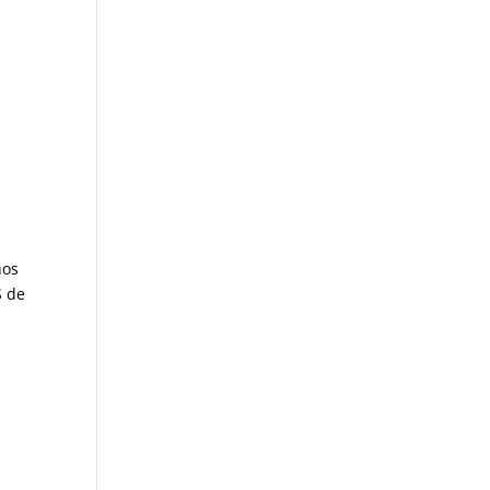
nos
S de