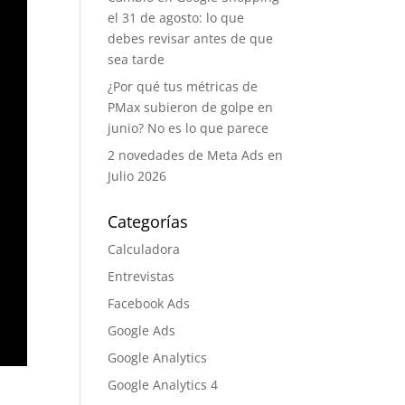
el 31 de agosto: lo que
debes revisar antes de que
sea tarde
¿Por qué tus métricas de
PMax subieron de golpe en
junio? No es lo que parece
2 novedades de Meta Ads
en Julio 2026
Categorías
Calculadora
Entrevistas
Facebook Ads
Google Ads
Google Analytics
Google Analytics 4